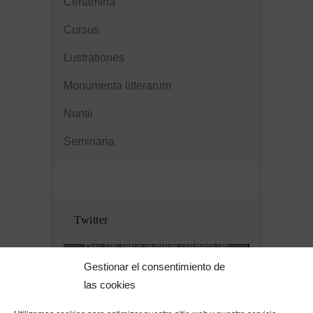
Certamina
Cursus
Lustrationes
Monumenta litterarum
Nuntii
Seminaria
Twitter
Haz clic para aceptar cookies de
Tweets de @clatinitatis
marketing y permitir este contenido
Gestionar el consentimiento de
las cookies