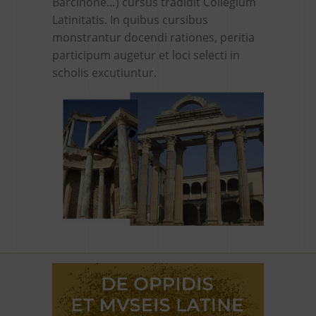
Barcinone…) cursus tradidit Collegium
Latinitatis. In quibus cursibus
monstrantur docendi rationes, peritia
participum augetur et loci selecti in
scholis excutiuntur.