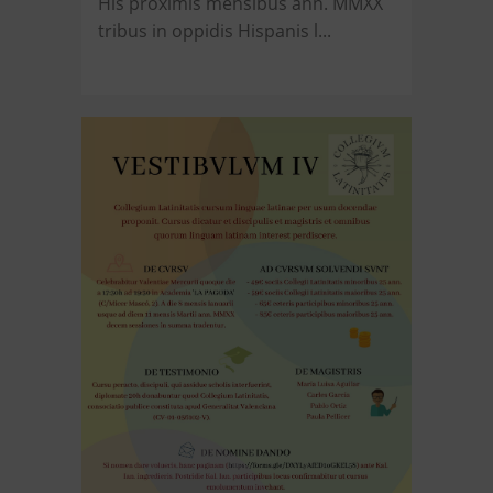
His proximis mensibus ann. MMXX
tribus in oppidis Hispanis l...