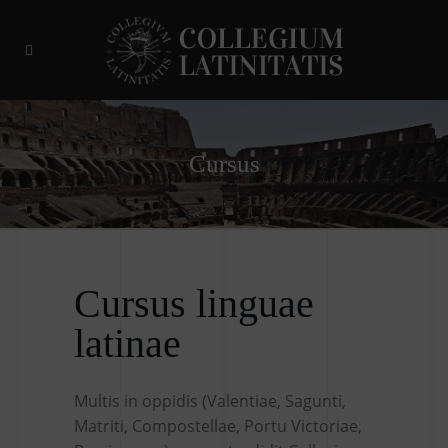
Cursus
Cursus linguae
latinae
Multis in oppidis (Valentiae, Sagunti,
Matriti, Compostellae, Portu Victoriae,