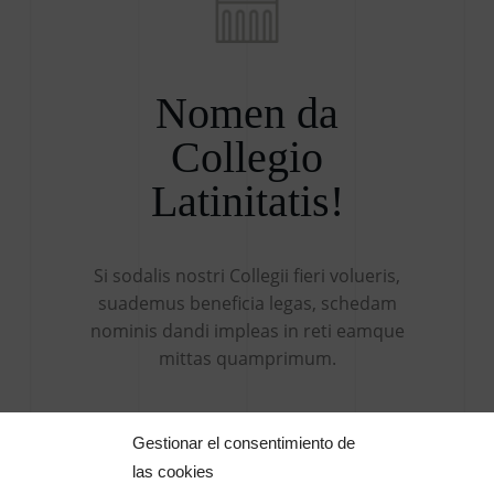
Nomen da
Collegio
Latinitatis!
Si sodalis nostri Collegii fieri volueris,
suademus beneficia legas, schedam
nominis dandi impleas in reti eamque
mittas quamprimum.
NOMEN DABO!
Gestionar el consentimiento de
las cookies