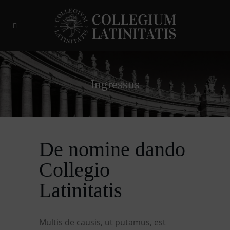
Ingressus
De nomine dando
Collegio
Latinitatis
Multis de causis, ut putamus, est