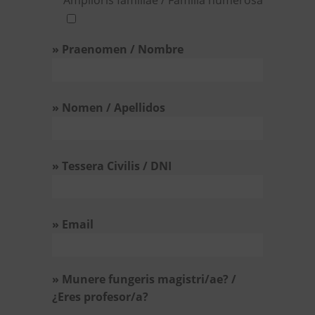
Amplioris familiae / Familia numerosa
» Praenomen / Nombre
» Nomen / Apellidos
» Tessera Civilis / DNI
» Email
» Munere fungeris magistri/ae? /
¿Eres profesor/a?