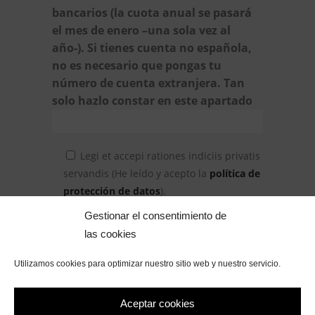
bancarios (la cuota anual se pasará
el mes de enero –una sola vez al
año-). Si tienes cuenta no española,
no es necesario que pongas tu
número de cuenta extranjera. Tan
solo hazlo constar en este apartado
Legi et accepi rationes indiciis privatis
servandis (He leído y acepto la
política de
protección de datos
).
Gestionar el consentimiento de
las cookies
Utilizamos cookies para optimizar nuestro sitio web y nuestro servicio.
Aceptar cookies