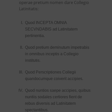
operae pretium nomen dare Collegio
Latinitatis:
Quod INCEPTA OMNIA
SECVNDABIS ad Latinitatem
pertinentia.
Quod pretium deminutum impetrabis
in omnibus inceptis a Collegio
institutis.
Quod Perscriptiones Collegii
quandocumque coiverit accipies.
Quod nuntios saepe accipies, quibus
nuntiis sodales certiores fient de
rebus diversis ad Latinitatem
spectantibus.