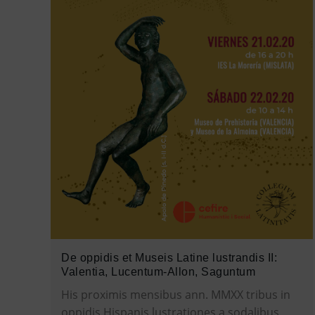
De oppidis et Museis Latine lustrandis II:
Valentia, Lucentum-Allon, Saguntum
His proximis mensibus ann. MMXX tribus in
oppidis Hispanis lustrationes a sodalibus