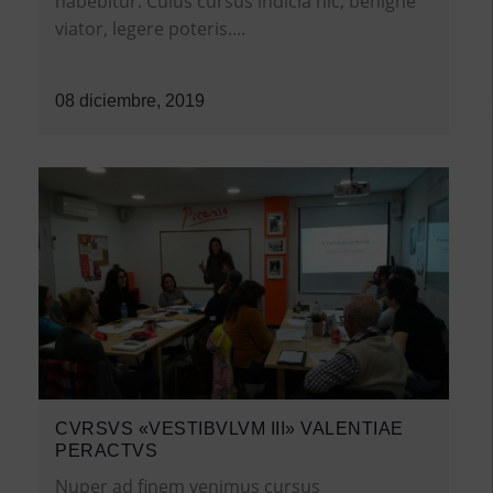
habebitur. Cuius cursus indicia hic, benigne
viator, legere poteris....
08 diciembre, 2019
CVRSVS «VESTIBVLVM III» VALENTIAE
PERACTVS
Nuper ad finem venimus cursus