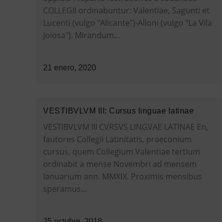
COLLEGII ordinabuntur: Valentiae, Sagunti et
Lucenti (vulgo "Alicante")-Alloni (vulgo "La Vila
Joiosa"). Mirandum...
21 enero, 2020
VESTIBVLVM III: Cursus linguae latinae
VESTIBVLVM III CVRSVS LINGVAE LATINAE En,
fautores Collegii Latinitatis, praeconium
cursus, quem Collegium Valentiae tertium
ordinabit a mense Novembri ad mensem
Ianuarium ann. MMXIX. Proximis mensibus
speramus...
25 octubre, 2018